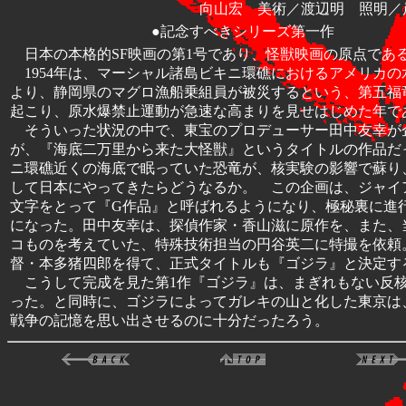
向山宏 美術／渡辺明 照明／
●記念すべきシリーズ第一作
日本の本格的SF映画の第1号であり、怪獣映画の原点であ
1954年は、マーシャル諸島ビキニ環礁におけるアメリカの
より、静岡県のマグロ漁船乗組員が被災するという、第五福
起こり、原水爆禁止運動が急速な高まりを見せはじめた年で
そういった状況の中で、東宝のプロデューサー田中友幸が
が、『海底二万里から来た大怪獣』というタイトルの作品だ
ニ環礁近くの海底で眠っていた恐竜が、核実験の影響で蘇り
して日本にやってきたらどうなるか。 この企画は、ジャイ
文字をとって『G作品』と呼ばれるようになり、極秘裏に進
になった。田中友幸は、探偵作家・香山滋に原作を、また、
コものを考えていた、特殊技術担当の円谷英二に特撮を依頼
督・本多猪四郎を得て、正式タイトルも『ゴジラ』と決定す
こうして完成を見た第1作『ゴジラ』は、まぎれもない反
った。と同時に、ゴジラによってガレキの山と化した東京は
戦争の記憶を思い出させるのに十分だったろう。