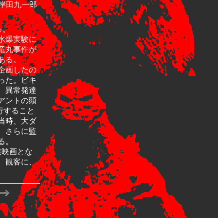
岸田九一郎
る。
水爆実験に
竜丸事件が
ある。
企画したの
った。ビキ
、異常発達
アントの頭
行すること
当時、大ダ
。さらに監
る。
核映画とな
、観客に、