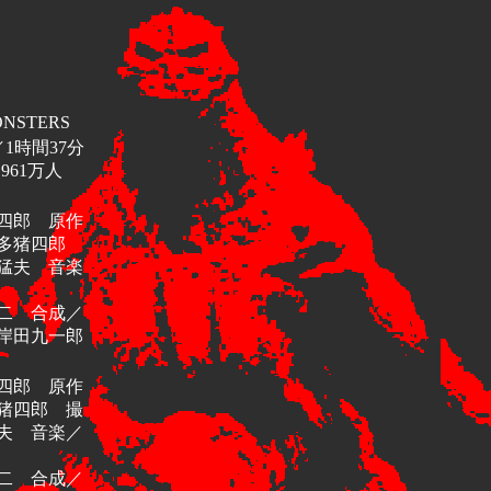
ONSTERS
／1時間37分
61万人
四郎 原作
本多猪四郎
猛夫 音楽
二 合成／
岸田九一郎
四郎 原作
猪四郎 撮
夫 音楽／
二 合成／