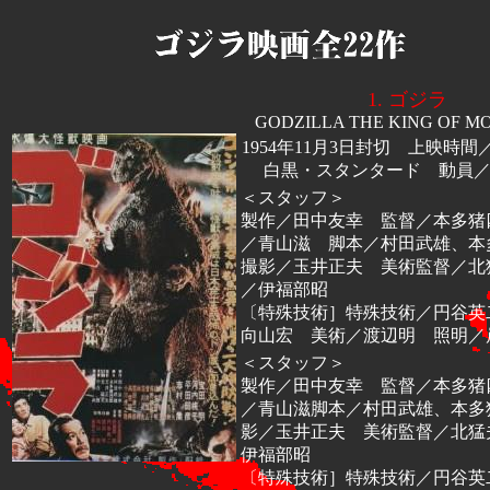
1. ゴジラ
GODZILLA THE KING OF M
1954年11月3日封切 上映時間
白黒・スタンタード 動員／9
＜スタッフ＞
製作／田中友幸 監督／本多猪
／青山滋 脚本／村田武雄、
撮影／玉井正夫 美術監督／北
／伊福部昭
〔特殊技術］特殊技術／円谷英
向山宏 美術／渡辺明 照明／
＜スタッフ＞
製作／田中友幸 監督／本多猪
／青山滋脚本／村田武雄、本多
影／玉井正夫 美術監督／北猛
伊福部昭
〔特殊技術］特殊技術／円谷英