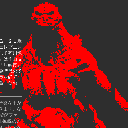
る。２１歳
ェレプニン
して芥川也
』は作曲技
『座頭市』
金時代の多
長を経て、
章。なお、
音楽を手が
きます。な
AVファ
ル回線の方
ストレスを