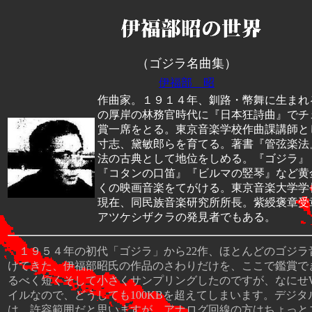
（ゴジラ名曲集）
伊福部 昭
作曲家。１９１４年、釧路・幣舞に生まれ
の厚岸の林務官時代に『日本狂詩曲』でチ
賞一席をとる。東京音楽学校作曲課講師と
寸志、黛敏郎らを育てる。著書『管弦楽法
法の古典として地位をしめる。『ゴジラ』
『コタンの口笛』『ビルマの竪琴』など黄
くの映画音楽をてがける。東京音楽大学学
現在、同民族音楽研究所所長。紫綬褒章受
アツケシザクラの発見者でもある。
１９５４年の初代「ゴジラ」から22作、ほとんどのゴジラ
けてきた、伊福部昭氏の作品のさわりだけを、ここで鑑賞で
るべく短くそして小さくサンプリングしたのですが、なにせW
イルなので、どうしても100KBを超えてしまいます。デジタ
は、許容範囲だと思いますが、アナログ回線の方はちょっと