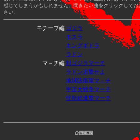
感じてしまうかもしれません。聞きたい曲をクリックしてお
さい。
モチーフ編
ゴジラ
モスラ
キングギドラ
ラドン
マ－チ編
対ゴジラマーチ
ラドン追撃せよ
地球防衛軍マ－チ
宇宙大戦争マーチ
怪獣総進撃マーチ